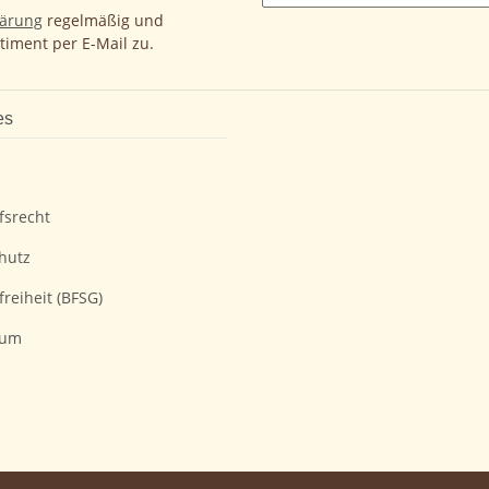
lärung
regelmäßig und
timent per E-Mail zu.
es
fsrecht
hutz
freiheit (BFSG)
sum