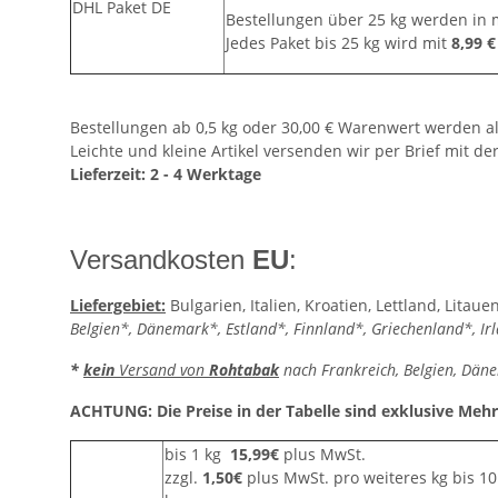
DHL Paket DE
Bestellungen über 25 kg werden in m
Jedes Paket bis 25 kg wird mit
8,99 
Bestellungen ab 0,5 kg oder 30,00 € Warenwert werden al
Leichte und kleine Artikel versenden wir per Brief mit de
Lieferzeit: 2 - 4 Werktage
Versandkosten
EU
:
Liefergebiet:
Bulgarien, Italien, Kroatien, Lettland, Lita
Belgien*, Dänemark*, Estland*, Finnland*, Griechenland*, I
*
kein
Versand von
Rohtabak
nach Frankreich, Belgien, Däne
ACHTUNG: Die Preise in der Tabelle sind exklusive Meh
bis 1 kg
15,99€
plus MwSt.
zzgl.
1,50€
plus MwSt. pro weiteres kg bis 10