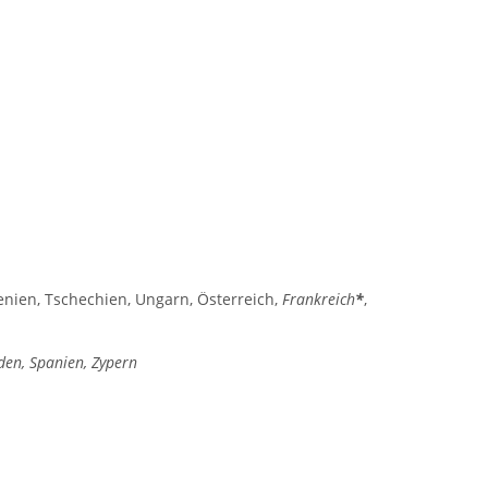
wenien, Tschechien, Ungarn, Österreich,
Frankreich
*
,
eden,
Spanien,
Zypern