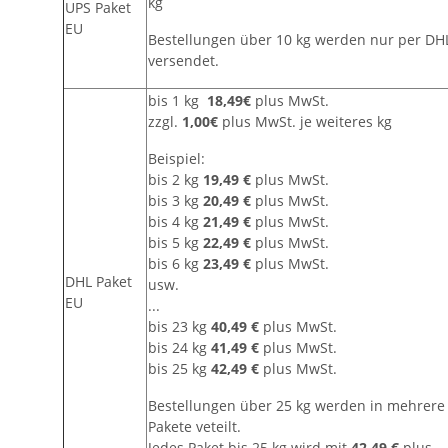
kg
UPS Paket
EU
Bestellungen über 10 kg werden nur per DH
versendet.
bis 1 kg
18,49€
plus MwSt.
zzgl.
1,00€
plus MwSt. je weiteres kg
Beispiel:
bis 2 kg
19,49 €
plus MwSt.
bis 3 kg
20,49 €
plus MwSt.
bis 4 kg
21,49 €
plus MwSt.
bis 5 kg
22,49 €
plus MwSt.
bis 6 kg
23,49 €
plus MwSt.
DHL Paket
usw.
EU
...
bis 23 kg
40,49 €
plus MwSt.
bis 24 kg
41,49 €
plus MwSt.
bis 25 kg
42,49 €
plus MwSt.
Bestellungen über 25 kg werden in mehrere
Pakete veteilt.
Jedes Paket bis 25 kg wird mit
42,49 €
plus