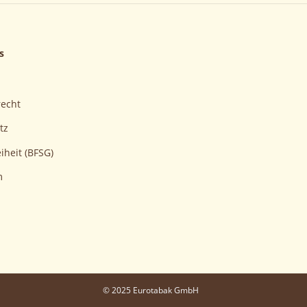
s
recht
tz
iheit (BFSG)
m
© 2025 Eurotabak GmbH