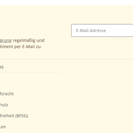
lärung
regelmäßig und
timent per E-Mail zu.
es
fsrecht
hutz
freiheit (BFSG)
sum